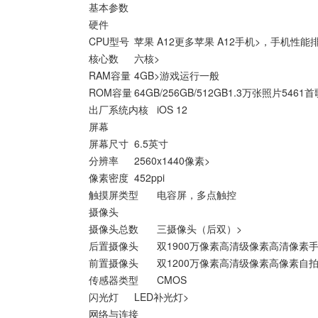
基本参数
硬件
CPU型号
苹果 A12更多苹果 A12手机>，手机性能
核心数
六核>
RAM容量
4GB>游戏运行一般
ROM容量
64GB/256GB/512GB1.3万张照片5461
出厂系统内核
iOS 12
屏幕
屏幕尺寸
6.5英寸
分辨率
2560x1440像素>
像素密度
452ppi
触摸屏类型
电容屏，多点触控
摄像头
摄像头总数
三摄像头（后双）>
后置摄像头
双1900万像素高清级像素高清像素手
前置摄像头
双1200万像素高清级像素高像素自拍
传感器类型
CMOS
闪光灯
LED补光灯>
网络与连接