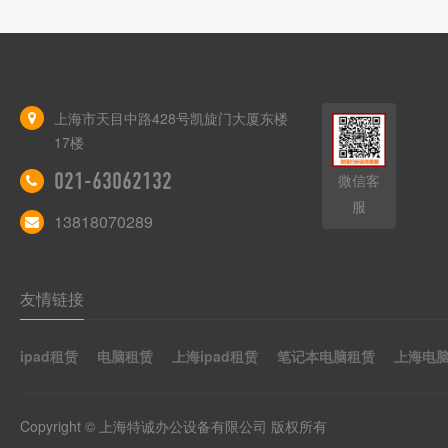
上海市天目中路428号凯旋门大厦东楼
17楼
021-63062132
微信客
服
13818070289
友情链接
ipad租赁
电脑租赁
上海ipad租赁
笔记本电脑租赁
上海电
Copyright © 上海特诚办公设备有限公司 版权所有