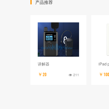
产品推荐
 彩色一体机
讲解器
iPad
￥20
￥10
300
211