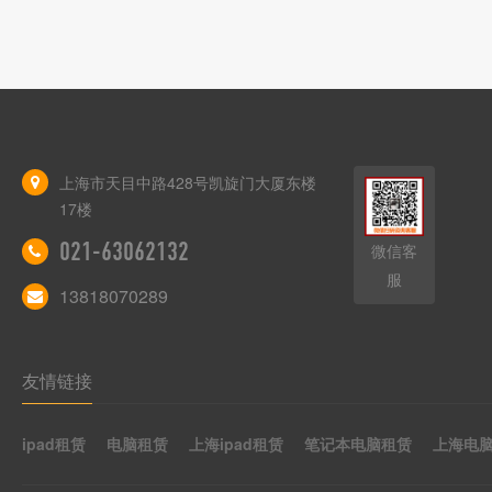
上海市天目中路428号凯旋门大厦东楼
17楼
021-63062132
微信客
服
13818070289
友情链接
ipad租赁
电脑租赁
上海ipad租赁
笔记本电脑租赁
上海电