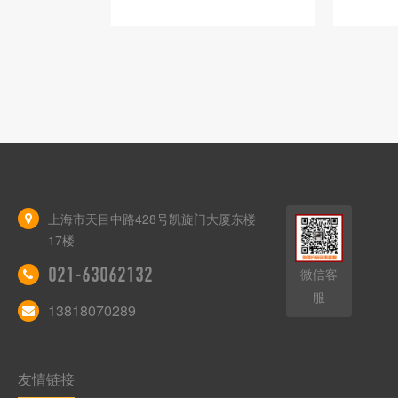
上海市天目中路428号凯旋门大厦东楼
17楼
021-63062132
微信客
服
13818070289
友情链接