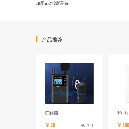
加厚支架投影幕布
产品推荐
 彩色一体机
讲解器
iPad
￥20
￥10
300
211