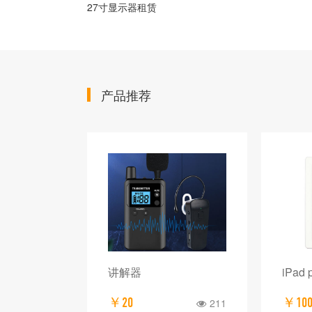
27寸显示器租赁
产品推荐
 彩色一体机
讲解器
iPad
￥20
￥10
300
211