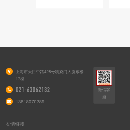
上海市天目中路428号凯旋门大厦东楼
17楼
021-63062132
微信客
服
13818070289
友情链接