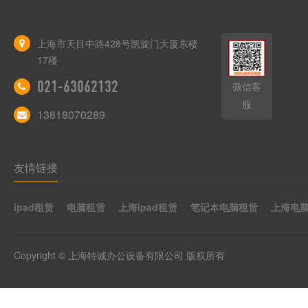
上海市天目中路428号凯旋门大厦东楼
17楼
021-63062132
微信客
服
13818070289
友情链接
ipad租赁
电脑租赁
上海ipad租赁
笔记本电脑租赁
上海电
Copyright © 上海特诚办公设备有限公司 版权所有